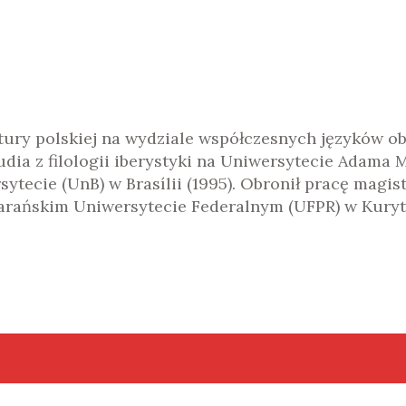
CONTATO
ratury polskiej na wydziale współczesnych języków 
dia z filologii iberystyki na Uniwersytecie Adama 
ecie (UnB) w Brasílii (1995). Obronił pracę magister
 Parańskim Uniwersytecie Federalnym (UFPR) w Kuryt