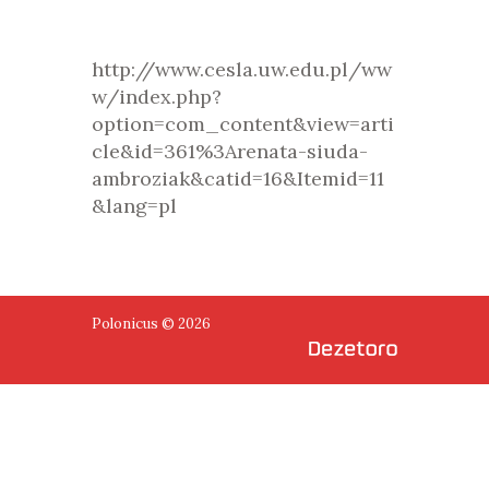
http://www.cesla.uw.edu.pl/ww
w/index.php?
option=com_content&view=arti
cle&id=361%3Arenata-siuda-
ambroziak&catid=16&Itemid=11
&lang=pl
Polonicus © 2026