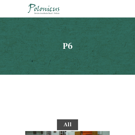
P6
HISTÓRIA POLÔNICA
APRESENTAÇÃO
REDAÇÃO
EDIÇÕES
BIBLIOTECA
ATIVIDADES
FOTOS
CONTATO
All