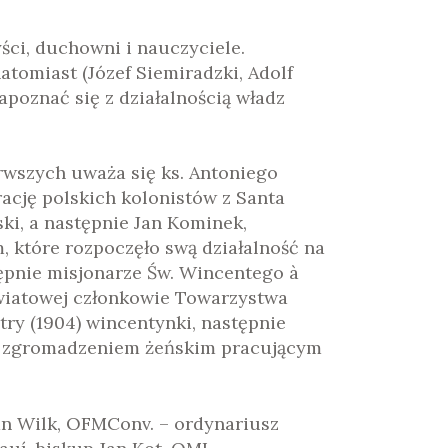
yści, duchowni i nauczyciele.
atomiast (Józef Siemiradzki, Adolf
apoznać się z działalnością władz
rwszych uważa się ks. Antoniego
cję polskich kolonistów z Santa
ski, a następnie Jan Kominek,
 które rozpoczęło swą działalność na
tępnie misjonarze Św. Wincentego à
światowej członkowie Towarzystwa
ry (1904) wincentynki, następnie
zym zgromadzeniem żeńskim pracującym
Jan Wilk, OFMConv. – ordynariusz