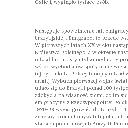
Galicji, wyginęło tysiące osób.
Następuje spowolnienie fali emigracyj
brazylijskiej”. Emigranci to przede w
W pierwszych latach XX wieku nastąpił
Królestwa Polskiego, a w okresie nast
udział lud prosty i tylko nieliczny p
wśród wychodźców spotyka się większą
tej byli młodzi Polacy biorący udzia
armii). Wybuch pierwszej wojny światow
udało się do Brazylii ponad 100 tysię
zdobycia na własność ziemi, co im si
emigracyjny z Rzeczypospolitej Polskie
1920-38 wyemigrowało do Brazylii 41,2
znaczny procent obywateli polskich n
stanach południowych Brazylii: Paran