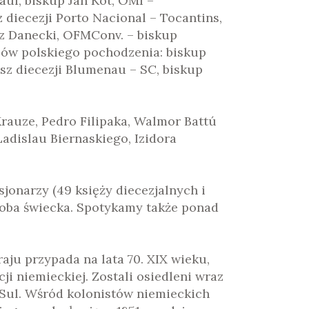
auí, biskup Jan Kot, OMI –
diecezji Porto Nacional – Tocantins,
sz Danecki, OFMConv. – biskup
ów polskiego pochodzenia:
biskup
usz diecezji Blumenau – SC, biskup
rauze, Pedro Filipaka, Walmor Battú
dislau Biernaskiego, Izidora
sjonarzy (49 księży diecezjalnych i
osoba świecka. Spotykamy także ponad
aju przypada na lata 70. XIX wieku,
cji niemieckiej. Zostali osiedleni wraz
 Sul. Wśród kolonistów niemieckich