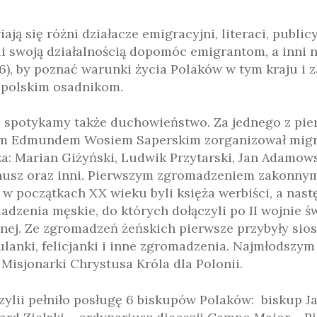
ą się różni działacze emigracyjni, literaci, public
li swoją działalnością dopomóc emigrantom, a inni n
6), by poznać warunki życia Polaków w tym kraju i z
ę polskim osadnikom.
j spotykamy także duchowieństwo. Za jednego z pie
nem Edmundem Wosiem Saperskim zorganizował migra
ięża: Marian Giżyński, Ludwik Przytarski, Jan Adamow
Anusz oraz inni. Pierwszym zgromadzeniem zakonnym,
i w początkach XX wieku byli księża werbiści, a nas
adzenia męskie, do których dołączyli po II wojnie 
ej. Ze zgromadzeń żeńskich pierwsze przybyły siost
szulanki, felicjanki i inne zgromadzenia. Najmłods
 Misjonarki Chrystusa Króla dla Polonii.
azylii pełniło posługę 6 biskupów Polaków: biskup 