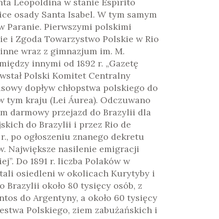
ta Leopoldina w stanie Espírito
lice osady Santa Isabel. W tym samym
 w Paranie. Pierwszymi polskimi
bie i Zgoda Towarzystwo Polskie w Rio
 inne wraz z gimnazjum im. M.
między innymi od 1892 r. „Gazetę
powstał Polski Komitet Centralny
asowy dopływ chłopstwa polskiego do
a w tym kraju (Lei Áurea). Odczuwano
om darmowy przejazd do Brazylii dla
kich do Brazylii i przez Rio de
1 r., po ogłoszeniu znanego dekretu
w. Największe nasilenie emigracji
ej”. Do 1891 r. liczba Polaków w
stali osiedleni w okolicach Kurytyby i
 Brazylii około 80 tysięcy osób, z
antos do Argentyny, a około 60 tysięcy
ólestwa Polskiego, ziem zabużańskich i