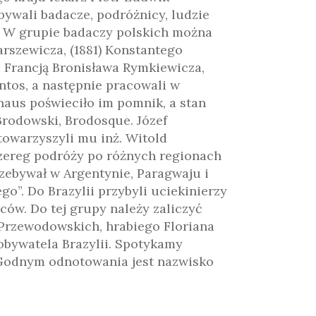
ywali badacze, podróżnicy, ludzie
. W grupie badaczy polskich można
rszewicza, (1881) Konstantego
z Francją Bronisława Rymkiewicza,
ntos, a następnie pracowali w
aus poświeciło im pomnik, a stan
Brodowski, Brodosque. Józef
. towarzyszyli mu inż. Witold
 szereg podróży po różnych regionach
przebywał w Argentynie, Paragwaju i
go”. Do Brazylii przybyli uciekinierzy
ców. Do tej grupy należy zaliczyć
Przewodowskich, hrabiego Floriana
obywatela Brazylii. Spotykamy
. Godnym odnotowania jest nazwisko