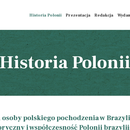
HISTORIA
Historia Polonii
Prezentacja
Redakcja
Wydan
POLONII
PREZENTACJA
REDAKCJA
Historia Poloni
WYDANIA
BIBLIOTEKA
WYDARZENIA
i osoby polskiego pochodzenia w Brazyli
FOTOGRAFIE
oryczny i współczesność Polonii brazylij