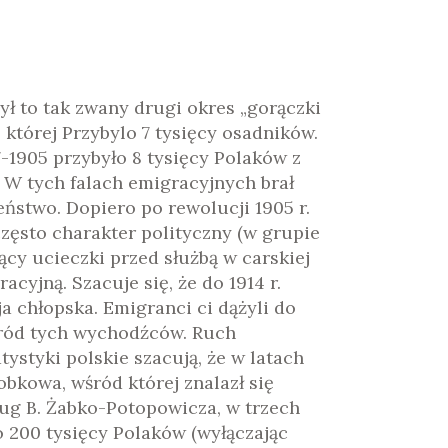
Był to tak zwany drugi okres „gorączki
 której Przybylo 7 tysięcy osadników.
7-1905 przybyło 8 tysięcy Polaków z
. W tych falach emigracyjnych brał
eństwo. Dopiero po rewolucji 1905 r.
zęsto charakter polityczny (w grupie
ący ucieczki przed służbą w carskiej
cyjną. Szacuje się, że do 1914 r.
a chłopska. Emigranci ci dążyli do
ośród tych wychodźców. Ruch
tystyki polskie szacują, że w latach
obkowa, wśród której znalazł się
ług B. Żabko-Potopowicza, w trzech
o 200 tysięcy Polaków (wyłączając