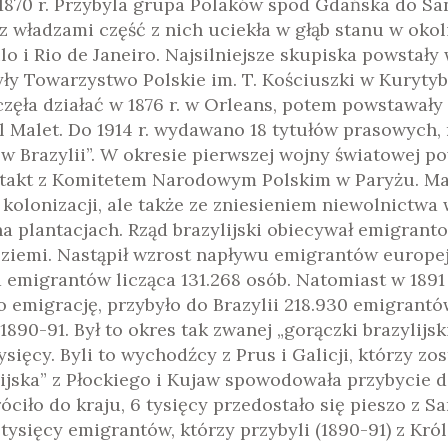
1870 r. Przybyla grupa Polaków spod Gdańska do San
z władzami część z nich uciekła w głąb stanu w oko
lo i Rio de Janeiro. Najsilniejsze skupiska powstały
yły Towarzystwo Polskie im. T. Kościuszki w Kuryty
częła działać w 1876 r. w Orleans, potem powstawały
 Malet. Do 1914 r. wydawano 18 tytułów prasowych, 
ak w Brazylii”. W okresie pierwszej wojny światowej 
ontakt z Komitetem Narodowym Polskim w Paryżu. M
mi kolonizacji, ale także ze zniesieniem niewolnictw
a plantacjach. Rząd brazylijski obiecywał emigrant
 ziemi. Nastąpił wzrost napływu emigrantów europejs
ala emigrantów licząca 131.268 osób. Natomiast w 189
 emigrację, przybyło do Brazylii 218.930 emigrantó
1890-91. Był to okres tak zwanej „gorączki brazylijski
ysięcy. Byli to wychodźcy z Prus i Galicji, którzy zo
lijska” z Płockiego i Kujaw spowodowała przybycie do
óciło do kraju, 6 tysięcy przedostało się pieszo z S
 tysięcy emigrantów, którzy przybyli (1890-91) z Kr