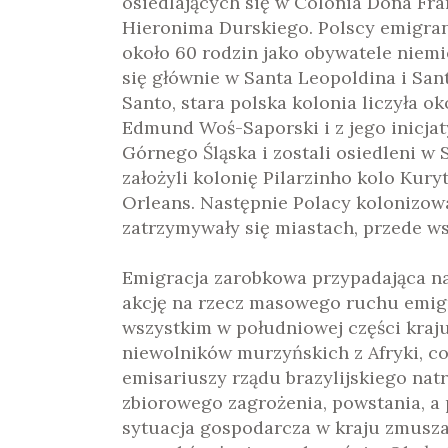
osiedlających się w Colônia Dona Fran
Hieronima Durskiego. Polscy emigranci
około 60 rodzin jako obywatele niemi
się głównie w Santa Leopoldina i Sant
Santo, stara polska kolonia liczyła o
Edmund Woś-Saporski i z jego inicjaty
Górnego Śląska i zostali osiedleni w
założyli kolonię Pilarzinho kolo Kury
Orleans. Następnie Polacy kolonizowa
zatrzymywały się miastach, przede ws
Emigracja zarobkowa przypadająca na 
akcję na rzecz masowego ruchu emig
wszystkim w południowej części kraju
niewolników murzyńskich z Afryki, co
emisariuszy rządu brazylijskiego natr
zbiorowego zagrożenia, powstania, a
sytuacja gospodarcza w kraju zmusza