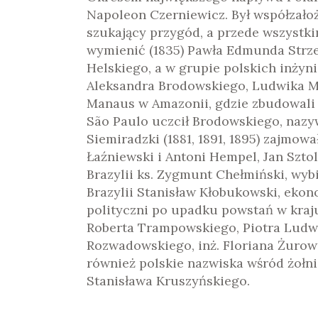
Napoleon Czerniewicz. Był współzałoż
szukający przygód, a przede wszyst
wymienić (1835) Pawła Edmunda Strzel
Helskiego, a w grupie polskich inżyn
Aleksandra Brodowskiego, Ludwika Mal
Manaus w Amazonii, gdzie zbudowali 
São Paulo uczcił Brodowskiego, nazy
Siemiradzki (1881, 1891, 1895) zajmował
Łaźniewski i Antoni Hempel, Jan Szto
Brazylii ks. Zygmunt Chełmiński, wybi
Brazylii Stanisław Kłobukowski, ekono
polityczni po upadku powstań w kraju
Roberta Trampowskiego, Piotra Ludwi
Rozwadowskiego, inż. Floriana Żurows
również polskie nazwiska wśród żołni
Stanisława Kruszyńskiego.