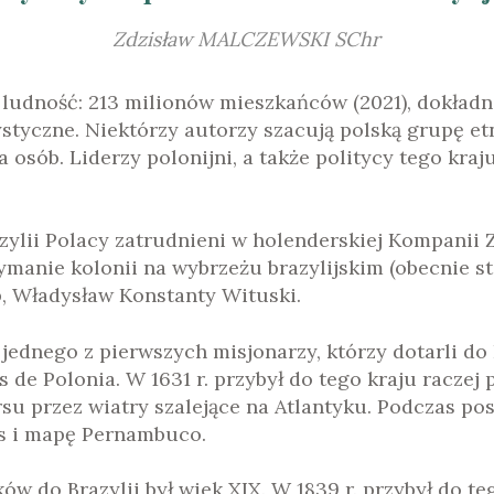
KONTAKT
Zdzisław MALCZEWSKI SChr
, ludność: 213 milionów mieszkańców (2021), dokładna
ystyczne. Niektórzy autorzy szacują polską grupę etn
 osób. Liderzy polonijni, a także politycy tego kraj
zylii Polacy zatrudnieni w holenderskiej Kompanii Z
manie kolonii na wybrzeżu brazylijskim (obecnie st
, Władysław Konstanty Wituski.
jednego z pierwszych misjonarzy, którzy dotarli do
 de Polonia. W 1631 r. przybył do tego kraju raczej 
rsu przez wiatry szalejące na Atlantyku. Podczas po
pis i mapę Pernambuco.
 do Brazylii był wiek XIX. W 1839 r. przybył do teg