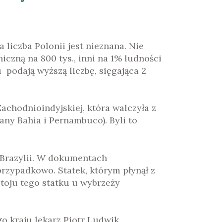
 liczba Polonii jest nieznana. Nie
iczną na 800 tys., inni na 1% ludności
u podają wyższą liczbę, sięgająca 2
achodnioindyjskiej, która walczyła z
any Bahia i Pernambuco). Byli to
 Brazylii. W dokumentach
przypadkowo. Statek, którym płynął z
stoju tego statku u wybrzeży
o kraju lekarz Piotr Ludwik