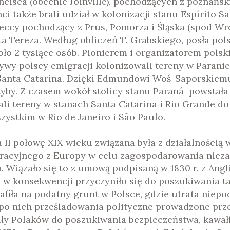
cisca (obecnie Joinville), pochodzących z poznańskie
 także brali udział w kolonizacji stanu Espírito Sa
eccy pochodzący z Prus, Pomorza i Śląska (spod Wro
a Tereza. Według obliczeń T. Grabskiego, posła pols
koło 2 tysiące osób. Pionierem i organizatorem polsk
wy polscy emigracji kolonizowali tereny w Paranie.
 Santa Catarina. Dzięki Edmundowi Woś-Saporskiemu 
tyby. Z czasem wokół stolicy stanu Paraná powstała 
li tereny w stanach Santa Catarina i Rio Grande do 
zystkim w Rio de Janeiro i São Paulo.
II połowę XIX wieku związana była z działalnością 
racyjnego z Europy w celu zagospodarowania nieza
. Wiązało się to z umową podpisaną w 1830 r. z Ang
 w konsekwencji przyczyniło się do poszukiwania tan
afiła na podatny grunt w Polsce, gdzie utrata niepo
 po nich prześladowania polityczne prowadzone prze
ły Polaków do poszukiwania bezpieczeństwa, kawałk