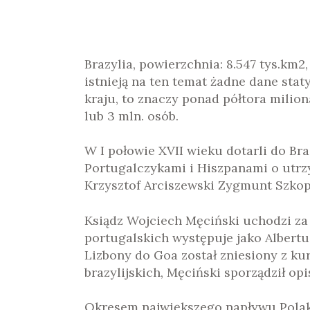
Brazylia, powierzchnia: 8.547 tys.km2
istnieją na ten temat żadne dane stat
kraju, to znaczy ponad półtora miliona
lub 3 mln. osób.
W I połowie XVII wieku dotarli do Bra
Portugalczykami i Hiszpanami o utrzy
Krzysztof Arciszewski Zygmunt Szkop
Ksiądz Wojciech Męciński uchodzi za 
portugalskich występuje jako Albertus
Lizbony do Goa został zniesiony z ku
brazylijskich, Męciński sporządził o
Okresem największego napływu Polaków