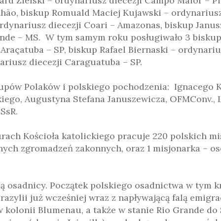
ard Zielski – ordynariusz diecezji Campo Maior – Pi
hão, biskup Romuald Maciej Kujawski – ordynariusz 
rdynariusz diecezji Coari – Amazonas, biskup Janu
nde – MS. W tym samym roku posługiwało 3 biskup
 Araçatuba – SP, biskup Rafael Biernaski – ordynari
riusz diecezji Caraguatuba – SP.
upów Polaków i polskiego pochodzenia: Ignacego K
go, Augustyna Stefana Januszewicza, OFMConv., La
SsR.
turach Kościoła katolickiego pracuje 220 polskich mi
óżnych zgromadzeń zakonnych, oraz 1 misjonarka – 
ą osadnicy. Początek polskiego osadnictwa w tym kr
razylii już wcześniej wraz z napływającą falą emigra
w kolonii Blumenau, a także w stanie Rio Grande do