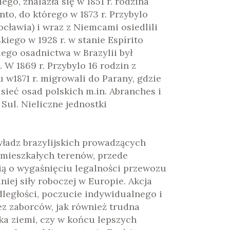
go, znalazła się w 1851 r. rodzina
nto, do którego w 1873 r. Przybylo
cławia) i wraz z Niemcami osiedlili
kiego w 1928 r. w stanie Espírito
iego osadnictwa w Brazylii był
 W 1869 r. Przybylo 16 rodzin z
w1871 r. migrowali do Parany, gdzie
sieć osad polskich m.in. Abranches i
Sul. Nieliczne jednostki
władz brazylijskich prowadzących
mieszkałych terenów, przede
lią o wygaśnięciu legalności przewozu
iej siły roboczej w Europie. Akcja
dległości, poczucie indywidualnego i
z zaborców, jak również trudna
a ziemi, czy w końcu lepszych