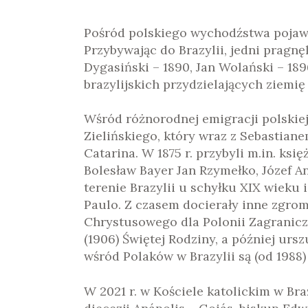
Pośród polskiego wychodźstwa pojawiaj
Przybywając do Brazylii, jedni pragnę
Dygasiński – 1890, Jan Wolański – 189
brazylijskich przydzielających ziemi
Wśród różnorodnej emigracji polskie
Zielińskiego, który wraz z Sebastia
Catarina. W 1875 r. przybyli m.in. ks
Bolesław Bayer Jan Rzymełko, Józef 
terenie Brazylii u schyłku XIX wieku 
Paulo. Z czasem docierały inne zgrom
Chrystusowego dla Polonii Zagraniczn
(1906) Świętej Rodziny, a później ur
wśród Polaków w Brazylii są (od 1988)
W 2021 r. w Kościele katolickim w Br