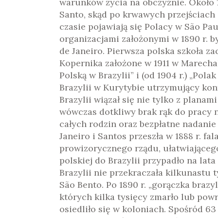
warunków życia na obczyźnie. Około 
Santo, skąd po krwawych przejściach 
czasie pojawiają się Polacy w São Pau
organizacjami założonymi w 1890 r. b
de Janeiro. Pierwsza polska szkoła za
Kopernika założone w 1911 w Marechal
Polską w Brazylii” i (od 1904 r.) „Pol
Brazylii w Kurytybie utrzymujący k
Brazylii wiązał się nie tylko z plana
wówczas dotkliwy brak rąk do pracy n
całych rodzin oraz bezpłatne nadanie
Janeiro i Santos przeszła w 1888 r. f
prowizorycznego rządu, ułatwiającego
polskiej do Brazylii przypadło na lata 
Brazylii nie przekraczała kilkunastu t
São Bento. Po 1890 r. „gorączka brazy
których kilka tysięcy zmarło lub powr
osiedliło się w koloniach. Spośród 63