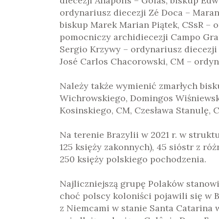
diecezji Anápolis – Goiás, biskup Edw
ordynariusz diecezji Zé Doca – Maran
biskup Marek Marian Piątek, CSsR – o
pomocniczy archidiecezji Campo Gra
Sergio Krzywy – ordynariusz diecezji
José Carlos Chacorowski, CM – ordyna
Należy także wymienić zmarłych bisk
Wichrowskiego, Domingos Wiśniewskie
Kosinskiego, CM, Czesława Stanulę, C
Na terenie Brazylii w 2021 r. w struk
125 księży zakonnych), 45 sióstr z r
250 księży polskiego pochodzenia.
Najliczniejszą grupę Polaków stanowi
choć polscy koloniści pojawili się w B
z Niemcami w stanie Santa Catarina 