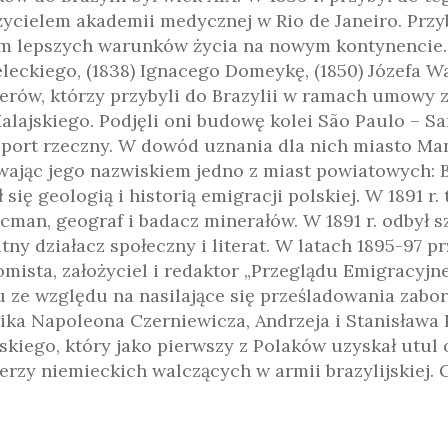
ycielem akademii medycznej w Rio de Janeiro. Przyb
kim lepszych warunków życia na nowym kontynencie
eckiego, (1838) Ignacego Domeykę, (1850) Józefa Wa
ierów, którzy przybyli do Brazylii w ramach umowy 
ajskiego. Podjęli oni budowę kolei São Paulo – Sa
port rzeczny. W dowód uznania dla nich miasto Man
wając jego nazwiskiem jedno z miast powiatowych: 
 się geologią i historią emigracji polskiej. W 1891 r
lcman, geograf i badacz minerałów. W 1891 r. odbył
tny działacz społeczny i literat. W latach 1895-97 
mista, założyciel i redaktor „Przeglądu Emigracyjne
 ze względu na nasilające się prześladowania zabor
ka Napoleona Czerniewicza, Andrzeja i Stanisława 
kiego, który jako pierwszy z Polaków uzyskał utul 
erzy niemieckich walczących w armii brazylijskiej